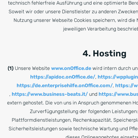
technisch fehlerfreie Ausführung und eine optimierte Bere
Soweit wir oder unsere Dienstleister zu anderen Zwecken
Nutzung unserer Webseite Cookies speichern, wird die 
jeweiligen Verarbeitung beschrie
4. Hosting
(1)
Unsere Website
www.onOffice.de
wird intern durch u
https://apidoc.onOffice.de/
,
https://wpplugin
https://de.enterprisehilfe.onOffice.com/
,
https://
,
https://www.business-beats.it/
und
https://www.bu
extern gehostet. Die von uns in Anspruch genommenen Ho
Zurverfügungstellung der folgenden Leistungen: 
Plattformdienstleistungen, Rechenkapazität, Speicherp
Sicherheitsleistungen sowie technische Wartung und Pfl
dieses Onlineangebotes einsetz