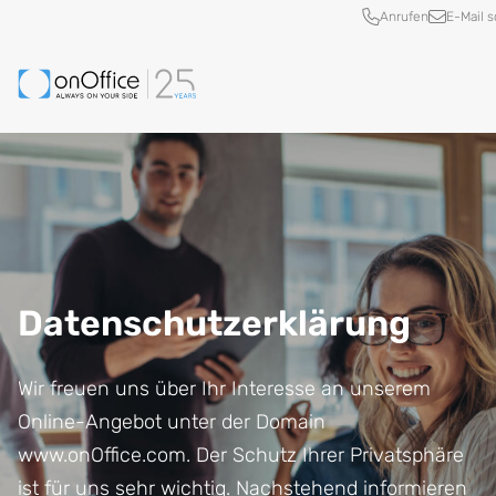
Schnellzugriff
Anrufen
E-Mail 
Datenschutzerklärung
Wir freuen uns über Ihr Interesse an unserem
Online-Angebot unter der Domain
www.onOffice.com. Der Schutz Ihrer Privatsphäre
ist für uns sehr wichtig. Nachstehend informieren