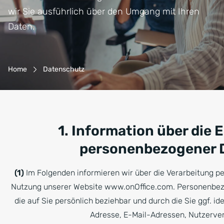
wir Sie ausführlich über den Umgang mit Ihren
Daten.
Breadcrumb-Navigation
Home
Datenschutz
1. Information über die
personenbezogener 
(1)
Im Folgenden informieren wir über die Verarbeitung 
Nutzung unserer Website www.onOffice.com. Personenbezo
die auf Sie persönlich beziehbar und durch die Sie ggf. iden
Adresse, E-Mail-Adressen, Nutzerver