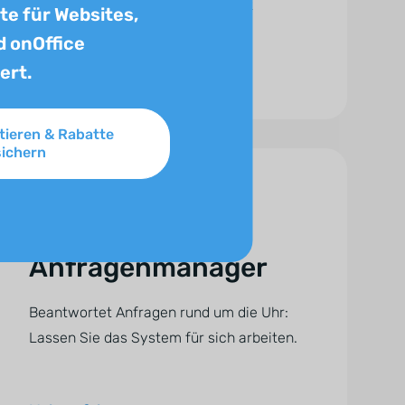
gestalten, die auf den ersten Blick
e für Websites,
überzeugen.
d onOffice
ert.
Mehr erfahren
itieren & Rabatte
sichern
Anfragenmanager
Beantwortet Anfragen rund um die Uhr:
Lassen Sie das System für sich arbeiten.