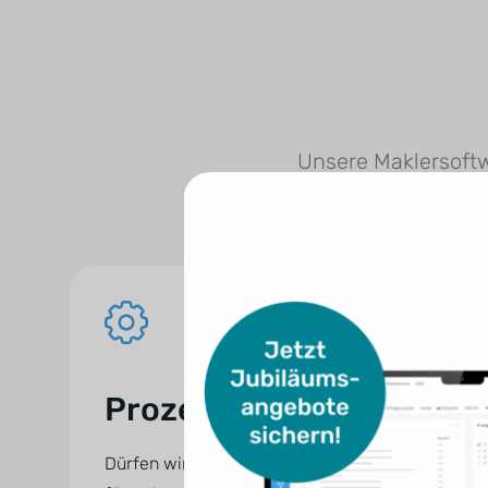
Unsere Maklersoftwa
Prozessmanager
Dürfen wir vorstellen: Ihr digitaler Assistent