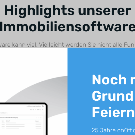
Highlights unserer
Immobiliensoftwar
re kann viel. Vielleicht werden Sie nicht alle F
aber Sie werden niemals eine vermissen.
Noch 
Grund
Feiern
Web-Exposé
Exposé meets Website für ein intensives
25 Jahre onOffi