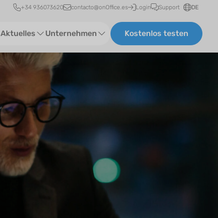
Schnellzugriff
+34 936073620
contacto@onOffice.es
Login
Support
DE
Aktuelles
Unternehmen
Kostenlos testen
ebinare
Über uns
tatus-News
Partner und Kooperationen
eranstaltungen
Karriere
eferenzen
log
ewsletter
n