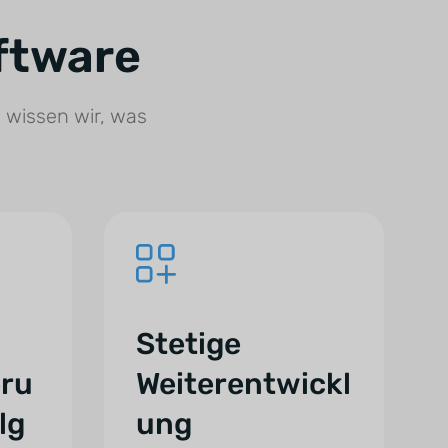
ftware
 wissen wir, was
Stetige
eru
Weiterentwickl
lg
ung