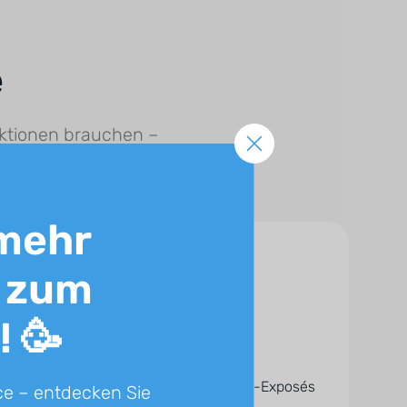
e
unktionen brauchen –
mehr
 zum
! 🥳
PDFdesigner
Per Baukasten professionelle PDF-Exposés
ce – entdecken Sie