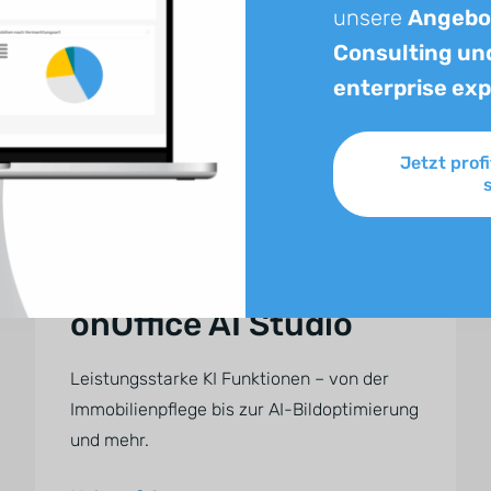
Immobilienerlebnis.
unsere
Angebot
Consulting un
enterprise exp
Mehr erfahren
Jetzt prof
onOffice AI Studio
Leistungsstarke KI Funktionen – von der
Immobilienpflege bis zur AI-Bildoptimierung
und mehr.