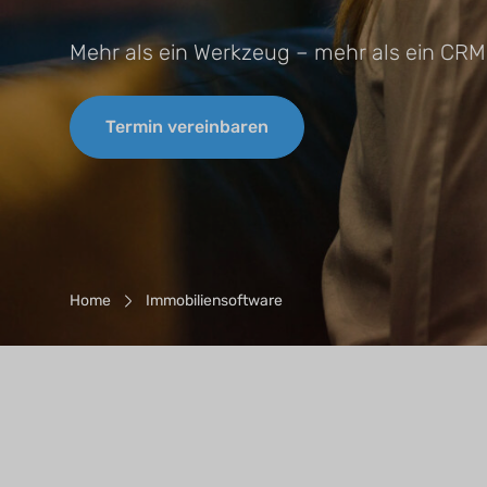
Mehr als ein Werkzeug – mehr als ein CRM.
Termin vereinbaren
Breadcrumb-Navigation
Home
Immobiliensoftware