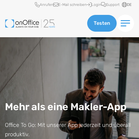
Schnellzugriff
Anrufen
E-Mail schreiben
Login
Support
DE
Testen
Mehr als eine Makler-App
Office To Go: Mit unserer App jederzeit und überall
produktiv.