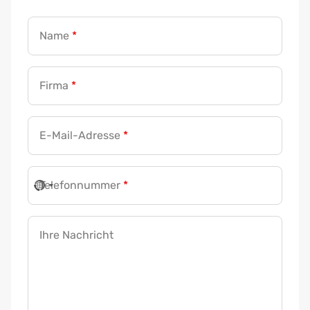
Name
*
Firma
*
*
E-Mail-Adresse
*
F
i
r
Telefonnummer
*
m
a
Ihre Nachricht
*