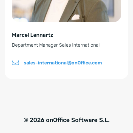
s
t
t
i
ä
v
n
e
d
Marcel Lennartz
:
n
Department Manager Sales International
i
s
sales-international@onOffice.com
*
© 2026 onOffice Software S.L.