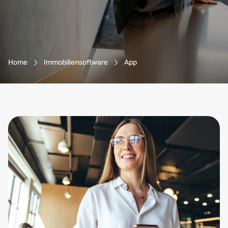
Breadcrumb-Navigation
Home
Immobiliensoftware
App