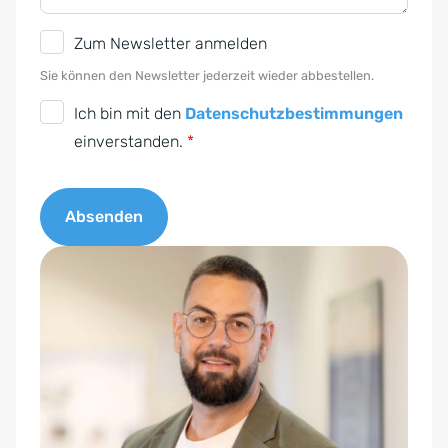
N
Zum Newsletter anmelden
e
Sie können den Newsletter jederzeit wieder abbestellen.
w
D
Ich bin mit den
Datenschutzbestimmungen
s
S
einverstanden.
*
l
G
e
V
t
Absenden
O
t
-
A
e
E
l
r
i
t
n
e
v
r
e
n
r
a