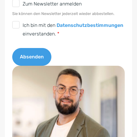
N
Zum Newsletter anmelden
e
Sie können den Newsletter jederzeit wieder abbestellen.
w
D
Ich bin mit den
Datenschutzbestimmungen
s
S
einverstanden.
*
l
G
e
V
t
Absenden
O
t
-
A
e
E
l
r
i
t
n
e
v
r
e
n
r
a
s
t
t