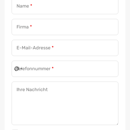
Name
*
I
h
Firma
*
r
e
*
E-Mail-Adresse
*
F
i
r
Telefonnummer
*
m
a
Ihre Nachricht