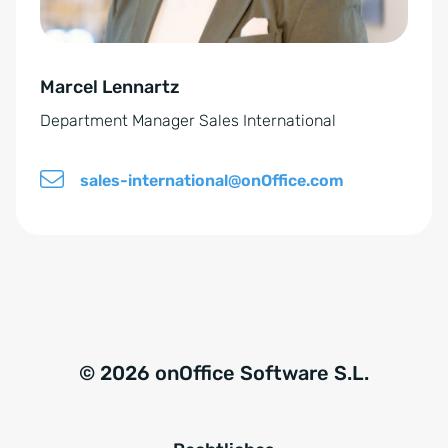
i
ä
v
n
e
d
Marcel Lennartz
:
n
Department Manager Sales International
i
s
sales-international@onOffice.com
*
© 2026 onOffice Software S.L.