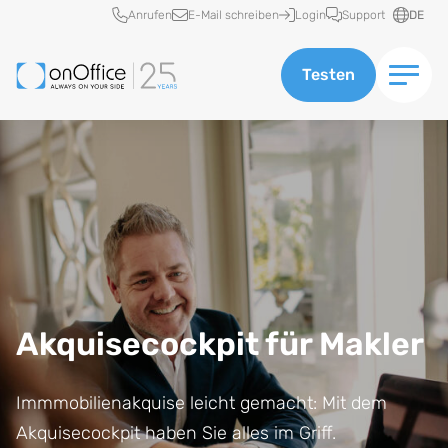
Schnellzugriff
Anrufen
E-Mail schreiben
Login
Support
DE
Testen
Akquisecockpit für Makler
Immmobilienakquise leicht gemacht: Mit dem
Akquisecockpit haben Sie alles im Griff.