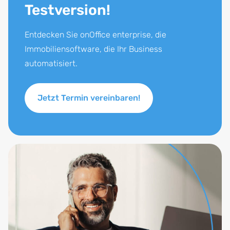
Testversion!
Entdecken Sie onOffice enterprise, die
Immobiliensoftware, die Ihr Business
automatisiert.
Jetzt Termin vereinbaren!