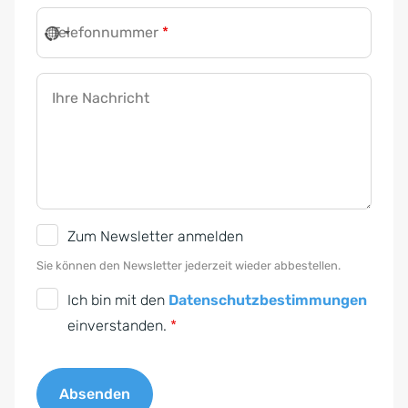
Telefonnummer
*
F
i
Ihre Nachricht
r
m
a
N
e
N
w
Zum Newsletter anmelden
e
s
Sie können den Newsletter jederzeit wieder abbestellen.
w
l
D
Ich bin mit den
Datenschutzbestimmungen
s
e
S
einverstanden.
*
l
t
G
e
t
V
t
e
Absenden
O