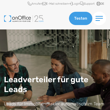
Schnellzugriff
Anrufen
E-Mail schreiben
Login
Support
DE
Testen
Leadverteiler für gute
Leads
Leads für Immobilienmakler automatisch im Team