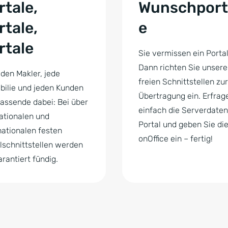
rtale,
Wunschport
rtale,
e
rtale
Sie vermissen ein Porta
Dann richten Sie unsere
eden Makler, jede
freien Schnittstellen zur
ilie und jeden Kunden
Übertragung ein. Erfrag
assende dabei: Bei über
einfach die Serverdate
ationalen und
Portal und geben Sie die
nationalen festen
onOffice ein – fertig!
lschnittstellen werden
arantiert fündig.