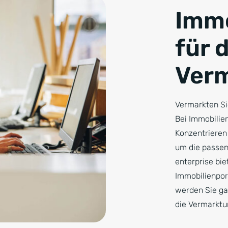
Immo
für 
Ver
Vermarkten Sie
Bei Immobilien
Konzentrieren 
um die passen
enterprise bie
Immobilienport
werden Sie gar
die Vermarktu