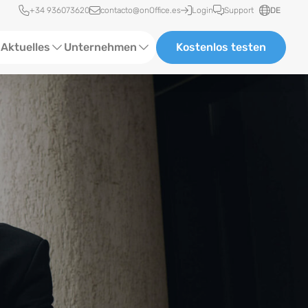
Schnellzugriff
+34 936073620
contacto@onOffice.es
Login
Support
DE
Aktuelles
Unternehmen
Kostenlos testen
ebinare
Über uns
tatus-News
Partner und Kooperationen
eranstaltungen
Karriere
eferenzen
log
ewsletter
n