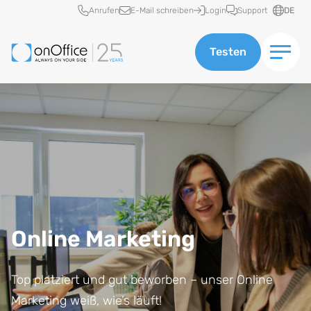
Schnellzugriff
Anrufen
E-Mail schreiben
Login
Support
DE
Testen
Online Marketing
Top platziert und gut beworben – unser Online
Marketing weiß, wie’s läuft!