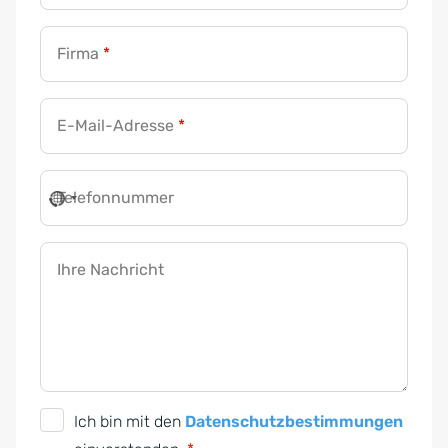
s
t
Firma
*
ä
n
E-Mail-Adresse
*
d
n
i
Telefonnummer
s
E
-
Ihre Nachricht
M
a
i
l
-
D
Ich bin mit den
Datenschutzbestimmungen
A