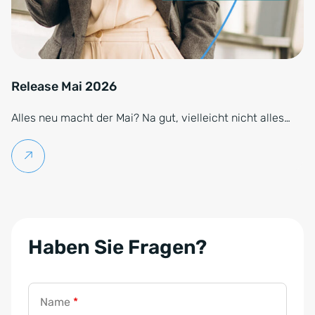
Release Mai 2026
D
S
Alles neu macht der Mai? Na gut, vielleicht nicht alles…
G
V
Weiterlesen
O
-
E
i
Haben Sie Fragen?
n
v
e
Name
*
r