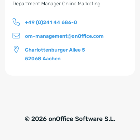
n
Department Manager Online Marketing
i
s
+49 (0)241 44 686-0
*
om-management@onOffice.com
Charlottenburger Allee 5
52068 Aachen
© 2026 onOffice Software S.L.