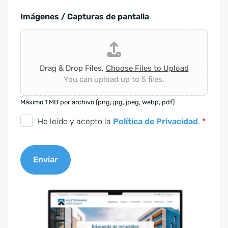
Imágenes / Capturas de pantalla
Drag & Drop Files,
Choose Files to Upload
You can upload up to 5 files.
Máximo 1 MB por archivo (png, jpg, jpeg, webp, pdf)
C
He leído y acepto la
Política de Privacidad
.
*
o
n
Enviar
s
e
A
n
l
t
t
i
e