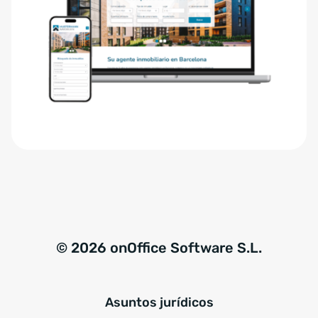
m
r
i
n
e
a
n
t
t
i
o
v
G
e
D
:
P
R
*
© 2026 onOffice Software S.L.
Asuntos jurídicos