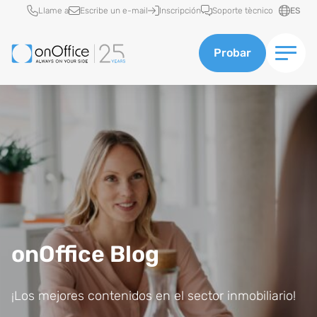
Acceso rápido
Llame a
Escribe un e-mail
Inscripción
Soporte tècnico
ES
Probar
onOffice Blog
¡Los mejores contenidos en el sector inmobiliario!