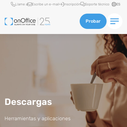
Acceso rápido
Llame a
Escribe un e-mail
Inscripción
Soporte tècnico
ES
Probar
Descargas
Herramientas y aplicaciones