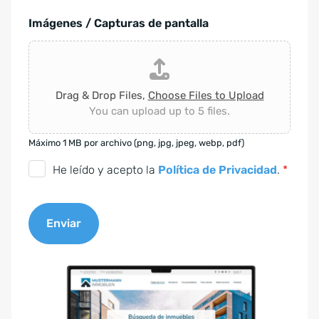
Imágenes / Capturas de pantalla
Drag & Drop Files,
Choose Files to Upload
You can upload up to 5 files.
Máximo 1 MB por archivo (png, jpg, jpeg, webp, pdf)
C
He leído y acepto la
Política de Privacidad
.
*
o
n
Enviar
s
e
A
n
l
t
t
i
e