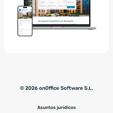
m
r
i
n
e
a
n
t
t
i
o
v
G
e
D
:
P
R
*
© 2026 onOffice Software S.L.
Asuntos jurídicos