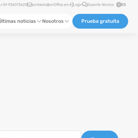
ceso rápido
+34 936073620
contacto@onOffice.es
Login
Soporte técnico
ES
Últimas noticias
Nosotros
Prueba gratuita
ormación de software
Quiénes somos
tatus News
ventos
eferencias
log
ewsletter