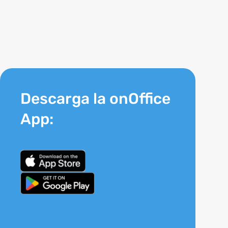
Descarga la onOffice
App: