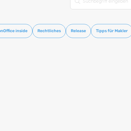
onOffice inside
Rechtliches
Release
Tipps für Makler