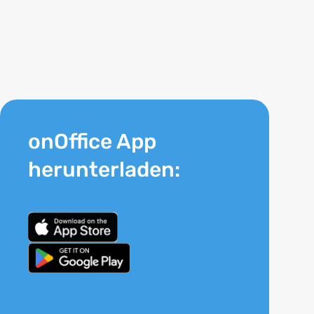
onOffice App
herunterladen: