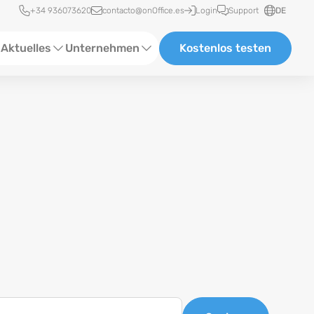
Schnellzugriff
+34 936073620
contacto@onOffice.es
Login
Support
DE
Aktuelles
Unternehmen
Kostenlos testen
ebinare
Über uns
tatus-News
Partner und Kooperationen
eranstaltungen
Karriere
eferenzen
log
ewsletter
n