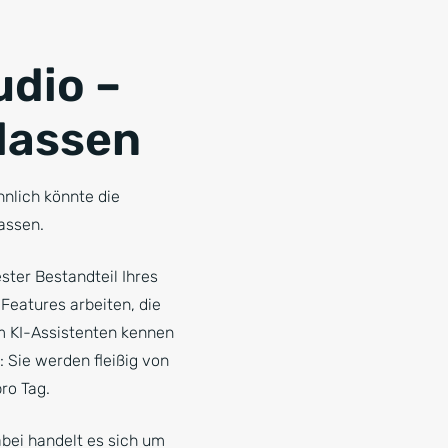
udio –
 lassen
hnlich könnte die
assen.
ester Bestandteil Ihres
Features arbeiten, die
em KI-Assistenten kennen
: Sie werden fleißig von
ro Tag.
abei handelt es sich um