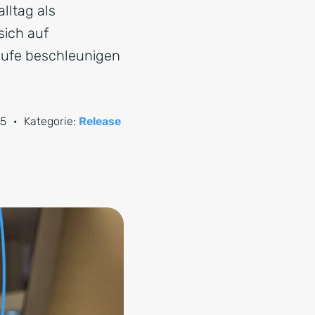
lltag als
sich auf
äufe beschleunigen
25
·
Kategorie:
Release