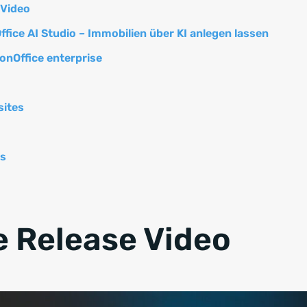
-Video
fice AI Studio – Immobilien über KI anlegen lassen
onOffice enterprise
sites
s
e Release Video