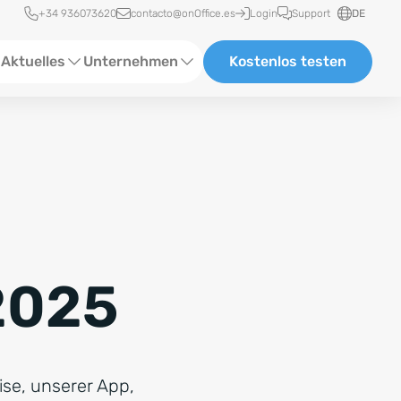
Schnellzugriff
+34 936073620
contacto@onOffice.es
Login
Support
DE
Aktuelles
Unternehmen
Kostenlos testen
ebinare
Über uns
tatus-News
Partner und Kooperationen
eranstaltungen
Karriere
eferenzen
2025
log
ewsletter
ise, unserer App,
n