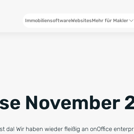
Header
Immobiliensoftware
Websites
Mehr für Makler
SEO und Content
W
Social Media
S
Social Ads
V
Google Ads
R
ase November 
Newsletter-Pakete
B
Consulting
N
st da! Wir haben wieder fleißig an onOffice enterpr
Softwareschulunge