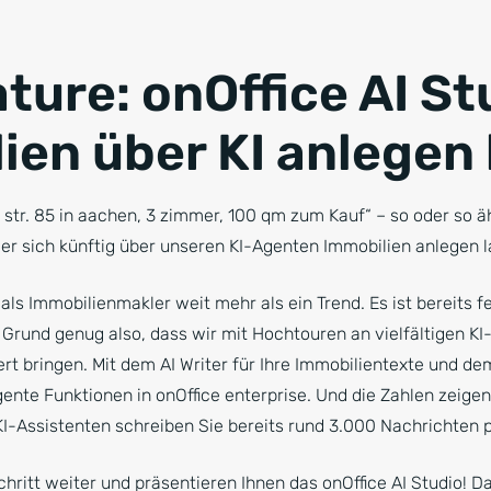
ture: onOffice AI St
ien über KI anlegen
r str. 85 in aachen, 3 zimmer, 100 qm zum Kauf“ – so oder so ä
er sich künftig über unseren KI-Agenten Immobilien anlegen l
e als Immobilienmakler weit mehr als ein Trend. Es ist bereits f
 Grund genug also, dass wir mit Hochtouren an vielfältigen KI-
rt bringen. Mit dem AI Writer für Ihre Immobilientexte und d
ligente Funktionen in onOffice enterprise. Und die Zahlen zeigen
KI-Assistenten schreiben Sie bereits rund 3.000 Nachrichten p
hritt weiter und präsentieren Ihnen das onOffice AI Studio! D