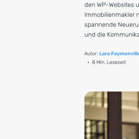
den WP-Websites un
Immobilienmakler n
spannende Neuerun
und die Kommunikat
Autor:
Lara Faymonvill
·
8 Min. Lesezeit