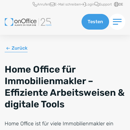
Schnellzugriff
Anrufen
E-Mail schreiben
Login
Support
DE
Testen
Zurück
Home Office für
Immobilienmakler –
Effiziente Arbeitsweisen &
digitale Tools
Home Office ist für viele Immobilienmakler ein