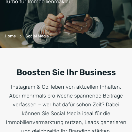
Turbo für Immobilienmakler.
Breadcrumb-Navigation
Home
Social Media
Boosten Sie Ihr Business
Instagram & Co. leben von aktuellen Inhalten.
Aber mehrmals pro Woche spannende Beiträge
verfassen – wer hat dafür schon Zeit? Dabei
können Sie Social Media ideal für die
Immobilienvermarktung nutzen, Leads generieren
und gleichzeitig Ihr Branding stärken.