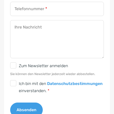
Telefonnummer
*
Ihre Nachricht
N
F
Zum Newsletter anmelden
e
i
Sie können den Newsletter jederzeit wieder abbestellen.
w
r
D
Ich bin mit den
Datenschutzbestimmungen
s
m
S
einverstanden.
*
l
a
G
e
*
V
t
*
Absenden
O