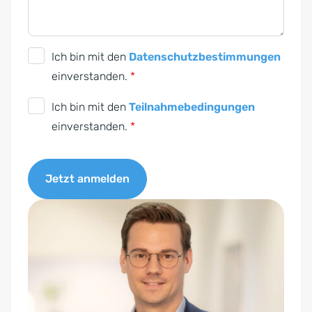
D
Ich bin mit den
Datenschutzbestimmungen
S
einverstanden.
*
G
T
Ich bin mit den
Teilnahmebedingungen
V
e
einverstanden.
*
O
i
-
l
E
Jetzt anmelden
n
i
a
A
n
h
l
v
m
t
e
e
e
r
b
r
s
e
n
t