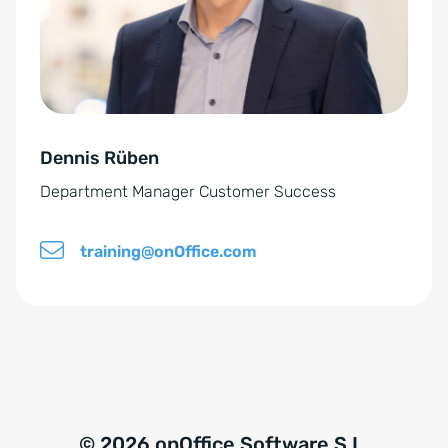
d
a
ä
i
t
n
n
i
d
g
v
n
u
e
i
n
Dennis Rüben
:
s
g
Department Manager Customer Success
*
e
n
training@onOffice.com
*
© 2026 onOffice Software S.L.