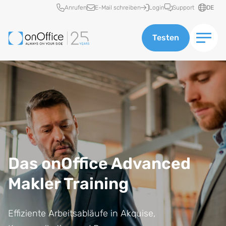
Schnellzugriff
Anrufen
E-Mail schreiben
Login
Support
DE
Testen
Das onOffice Advanced
Makler Training
Effiziente Arbeitsabläufe in Akquise,