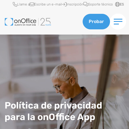
Acceso rápido
Llame a
Escribe un e-mail
Inscripción
Soporte tècnico
ES
Probar
Política de privacidad
para la onOffice App