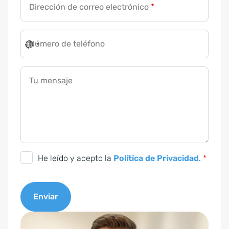
Dirección de correo electrónico
*
Número de teléfono
T
Tu mensaje
u
T
u
D
i
C
He leído y acepto la
Política de Privacidad
.
*
r
o
e
n
c
Enviar
s
c
e
A
i