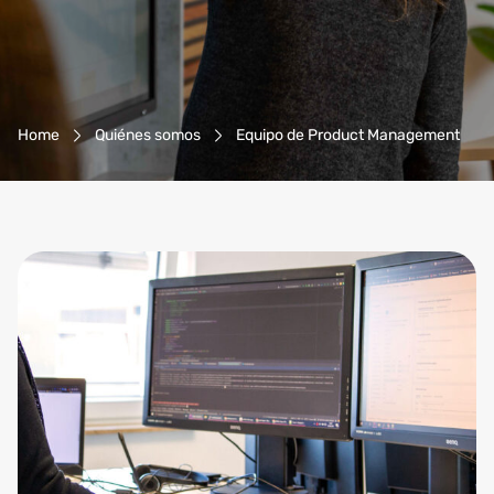
Breadcrumb-Navigation
Home
Quiénes somos
Equipo de Product Management