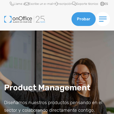
Acceso rápido
Llame a
Escribe un e-mail
Inscripción
Soporte tècnico
ES
Probar
Product Management
Diseñamos nuestros productos pensando en el
sector y colaborando directamente contigo.