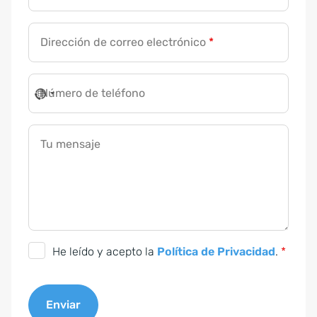
d
e
Dirección de correo electrónico
*
*
Número de teléfono
Tu mensaje
C
He leído y acepto la
Política de Privacidad
.
*
o
n
Enviar
s