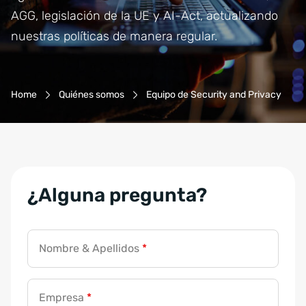
AGG, legislación de la UE y AI-Act, actualizando
nuestras políticas de manera regular.
Breadcrumb-Navigation
Home
Quiénes somos
Equipo de Security and Privacy
¿Alguna pregunta?
G
Nombre & Apellidos
*
D
P
R
Empresa
*