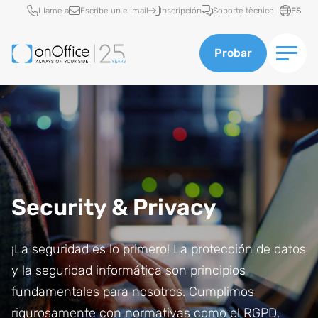
Acceso rápido
Llame a
Escribe un e-mail
Inscripción
Soporte tècnico
ES
Probar
Security & Privacy
¡La seguridad es lo primero! La protección de datos
y la seguridad informática son principios
fundamentales para nosotros. Cumplimos
rigurosamente con normativas como el RGPD,