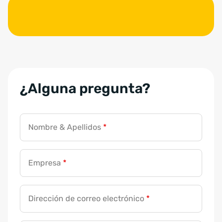
*
¿Alguna pregunta?
*
E
m
p
Nombre & Apellidos
*
r
e
Empresa
*
s
a
Dirección de correo electrónico
*