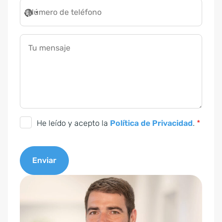
Número de teléfono
Tu mensaje
C
He leído y acepto la
Política de Privacidad
.
*
o
n
Enviar
s
e
A
n
l
t
t
i