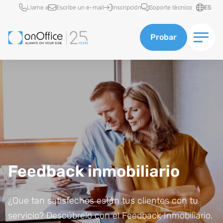
Acceso rápido
Llame a
Escribe un e-mail
Inscripción
Soporte tècnico
ES
Probar
Feedback inmobiliario
¿Que tan satisfechos están tus clientes con tu
servicio? Descúbrelo con el Feedback Inmobiliario.