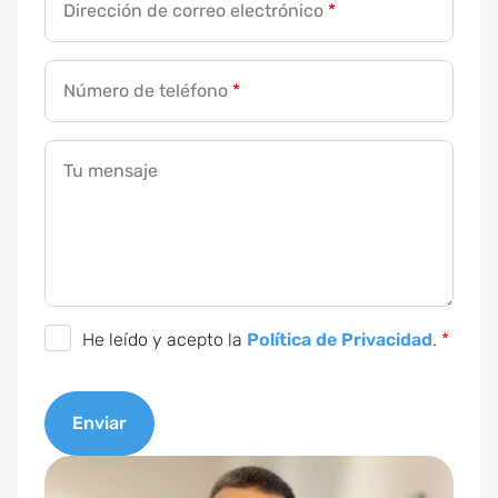
m
Dirección de correo electrónico
*
e
n
Número de teléfono
*
s
a
j
Tu mensaje
e
C
He leído y acepto la
Política de Privacidad
.
*
o
n
Enviar
s
e
A
n