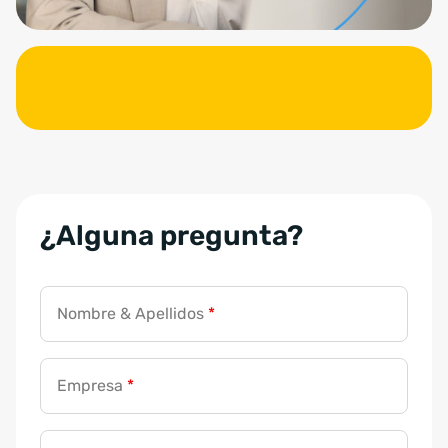
¿Alguna pregunta?
T
Nombre & Apellidos
*
u
G
D
Empresa
*
P
R