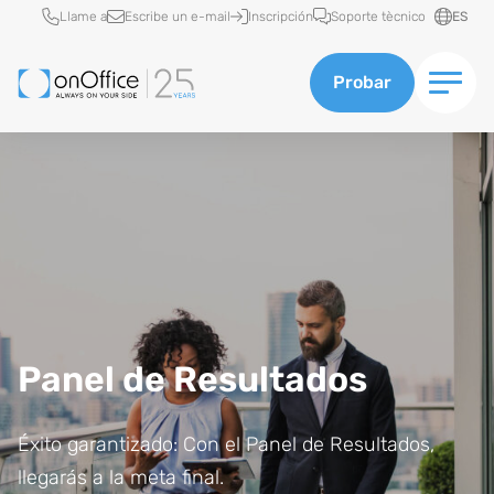
Acceso rápido
Llame a
Escribe un e-mail
Inscripción
Soporte tècnico
ES
Probar
Panel de Resultados
Éxito garantizado: Con el Panel de Resultados,
llegarás a la meta final.