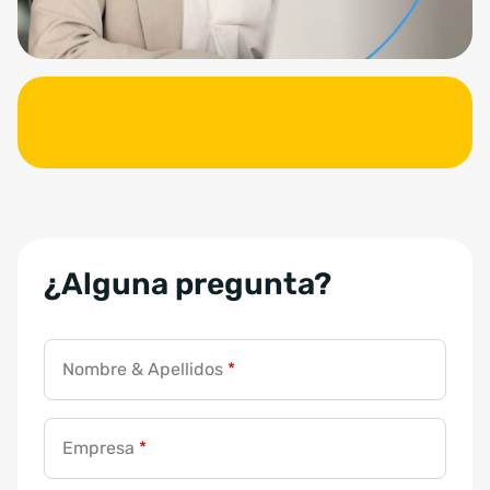
¿Alguna pregunta?
Nombre & Apellidos
*
Empresa
*
T
u