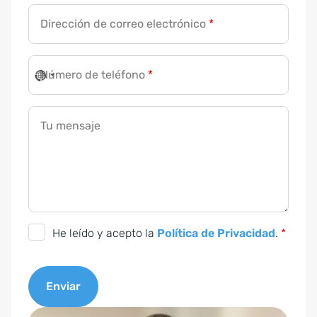
*
Dirección de correo electrónico
*
t
e
l
Número de teléfono
*
é
f
Tu mensaje
o
n
o
C
He leído y acepto la
Política de Privacidad
.
*
o
n
Enviar
s
e
A