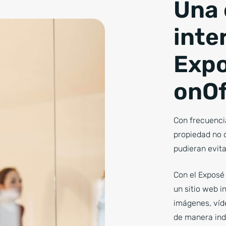
Una 
inte
Expo
onOf
Con frecuencia
propiedad no 
pudieran evita
Con el Exposé 
un sitio web i
imágenes, víde
de manera inde