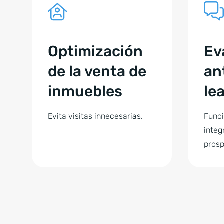
Optimización
Ev
de la venta de
an
inmuebles
le
Evita visitas innecesarias.
Funci
integ
prosp