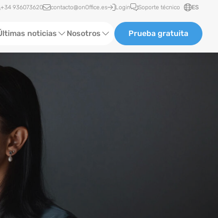
ceso rápido
+34 936073620
contacto@onOffice.es
Login
Soporte técnico
ES
Últimas noticias
Nosotros
Prueba gratuita
ormación de software
Quiénes somos
tatus News
ventos
eferencias
log
ewsletter