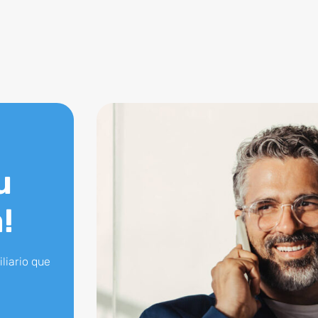
u
!
liario que