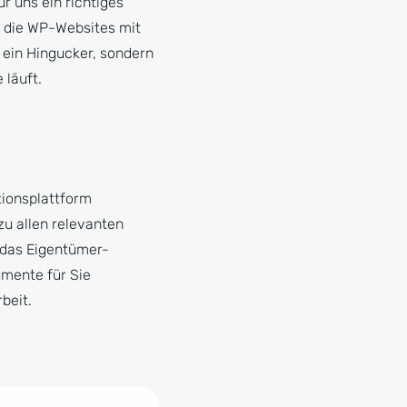
r uns ein richtiges
 die WP-Websites mit
r ein Hingucker, sondern
 läuft.
tionsplattform
zu allen relevanten
 das Eigentümer-
umente für Sie
beit.