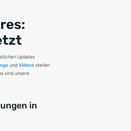
res:
etzt
atlichen Updates
logs
und
Videos
stellen
as sind unsere
lungen in