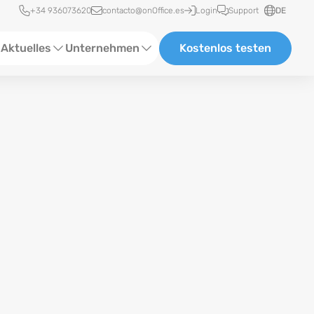
Schnellzugriff
+34 936073620
contacto@onOffice.es
Login
Support
DE
Aktuelles
Unternehmen
Kostenlos testen
ebinare
Über uns
tatus-News
Partner und Kooperationen
eranstaltungen
Karriere
eferenzen
log
ewsletter
n