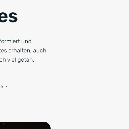
es
nformiert und
tes erhalten, auch
h viel getan.
25
·