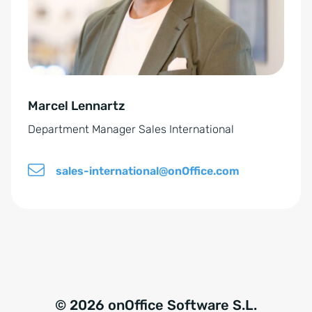
e
a
n
t
t
i
o
v
G
e
D
Marcel Lennartz
:
P
Department Manager Sales International
R
*
sales-international@onOffice.com
© 2026 onOffice Software S.L.